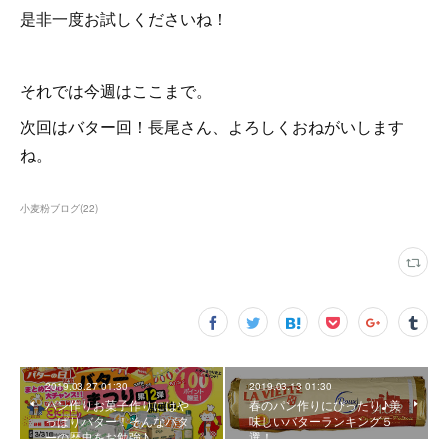
是非一度お試しくださいね！
それでは今週はここまで。
次回はバター回！長尾さん、よろしくおねがいします
ね。
小麦粉ブログ
(
22
)
2019.03.27 01:30
2019.03.13 01:30
パン作りお菓子作りにはや
春のパン作りにぴったり♪美
っぱりバター！そんなバタ
味しいバターランキング５
ーの歴史をお勉強♪
選！