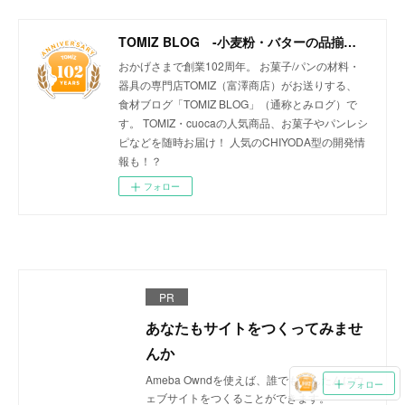
TOMIZ BLOG -小麦粉・バターの品揃え日本一！-
おかげさまで創業102周年。 お菓子/パンの材料・
器具の専門店TOMIZ（富澤商店）がお送りする、
食材ブログ「TOMIZ BLOG」（通称とみログ）で
す。 TOMIZ・cuocaの人気商品、お菓子やパンレシ
ピなどを随時お届け！ 人気のCHIYODA型の開発情
報も！？
フォロー
PR
あなたもサイトをつくってみませ
んか
Ameba Owndを使えば、誰でもかんたんにウ
フォロー
ェブサイトをつくることができます。