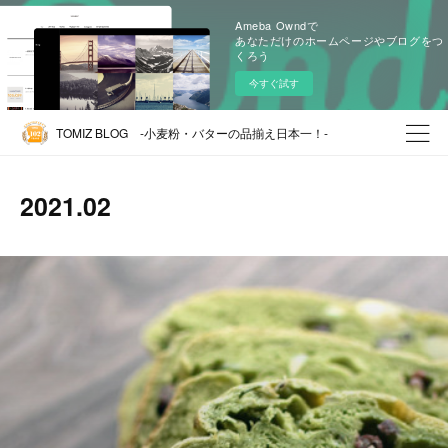
Ameba Owndで
あなただけのホームページやブログをつ
くろう
今すぐ試す
TOMIZ BLOG -小麦粉・バターの品揃え日本一！-
2021
.
02